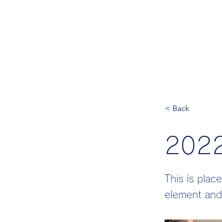
日本体育大学
運動生理学
岡本研究室
ホーム
ご挨拶
お知らせ
現在の
< Back
20
This is plac
element and