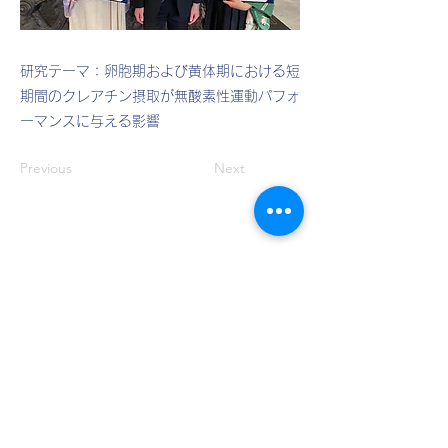
​研究テーマ：卵胞期および黄体期における短
期間のクレアチン摂取が無酸素性運動パフォ
ーマンスに与える影響
Previous
Next
〒158-8508 東京都世田谷区深沢7-1-1
​日本体育大学 世田谷キャンパス 1511研究室
お問い合わせ
03-5706-0966
プライバシーポリシー
岡本研究室の運営する本ホームページおよび
SNS上の文書
​、画像、その他ファイルは、岡本
研究室の許可なく配布、掲載等その他転用する