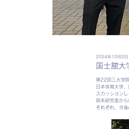
hashimoto
2024年10月2日
国士舘大
第22回三大学
日本体育大学、
スカッションし
岡本研究室から
それぞれ、今後