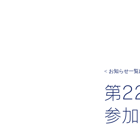
日本体育大学
運動生理学
岡本研究室
ホーム
ご挨拶
お知らせ
現在の
< お知らせ一
第2
参加