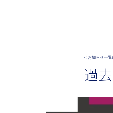
日本体育大学
運動生理学
岡本研究室
ホーム
ご挨拶
お知らせ
現在の
< お知らせ一
過去